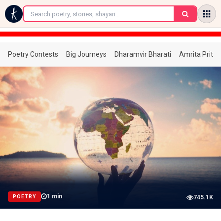
←
Poetry Contests
Big Journeys
Dharamvir Bharati
Amrita Prita
1
min
POETRY
745.1K