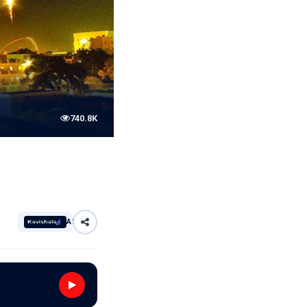
740.8K
AI