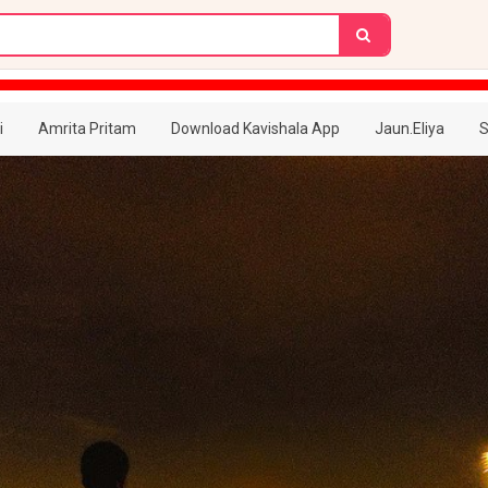
i
Amrita Pritam
Download Kavishala App
Jaun.Eliya
S