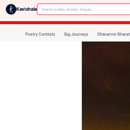
←
Kavishala
Poetry Contests
Big Journeys
Dharamvir Bharat