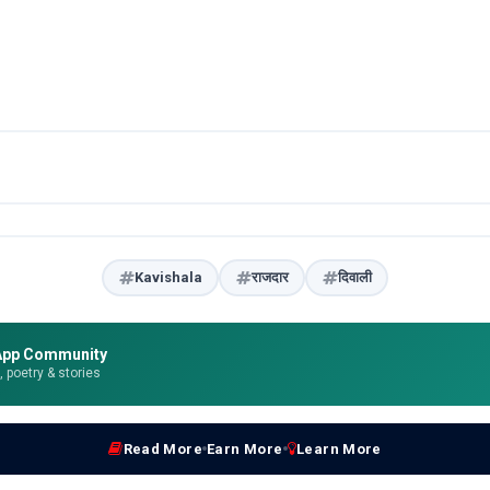
Kavishala
राजदार
दिवाली
App Community
e, poetry & stories
Read More
Earn More
Learn More