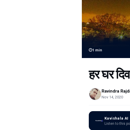
1
min
हर घर दिव
Ravindra Rajd
Nov 14, 2020
Kavishala AI
Listen to this p