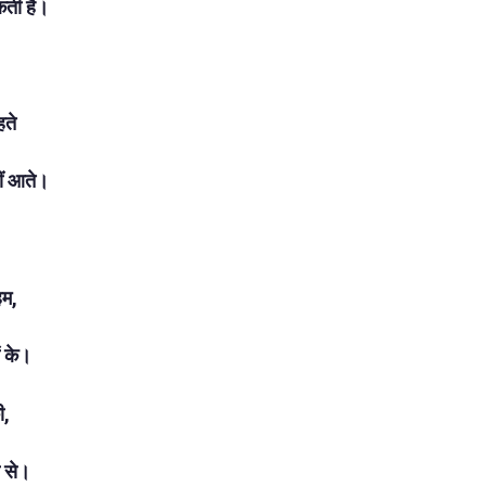
कती है।
हते
हीं आते।
हम,
ं के।
ी,
ो से।