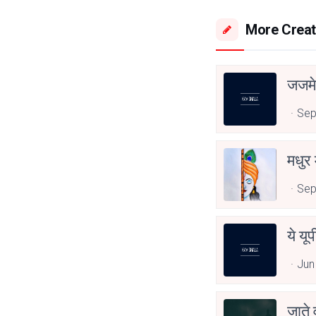
More Creat
जजमे
Sep
मधुर 
Sep
ये यू
Jun
जाते 