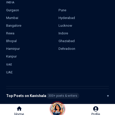
INDIA
Gurgaon
Pune
Mumbai
Hyderabad
Bangalore
Lucknow
Rewa
Indore
Bhopal
Ghaziabad
Hamirpur
Dehradoon
Kanpur
UAE
UAE
Top Poets on Kavishala
▾
300+ poets & writers
©
2026
Kavishala. All rights reserved.
Home
Home
Profile
Profile