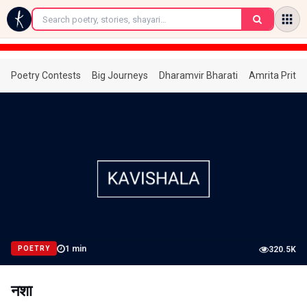
←
Poetry Contests
Big Journeys
Dharamvir Bharati
Amrita Prita
1
min
POETRY
320.5K
नशा