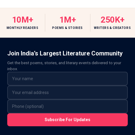
10M+
1M+
250K+
MONTHLY READERS
POEMS & STORIES
WRITERS & CREATORS
Join India’s Largest Literature Community
Get the best poems, stories, and literary events delivered to your
inbox.
Subscribe For Updates