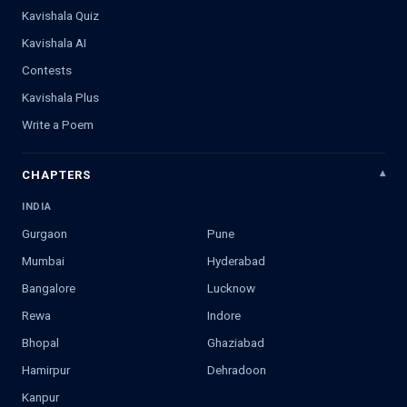
Kavishala Quiz
Kavishala AI
Contests
Kavishala Plus
Write a Poem
CHAPTERS
INDIA
Gurgaon
Pune
Mumbai
Hyderabad
Bangalore
Lucknow
Rewa
Indore
Bhopal
Ghaziabad
Hamirpur
Dehradoon
Kanpur