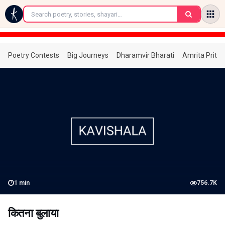
←
Poetry Contests
Big Journeys
Dharamvir Bharati
Amrita Prita
1
min
756.7K
कितना बुलाया