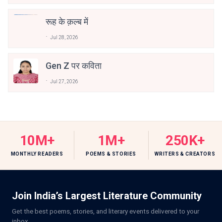
रूह के क़ल्ब में
Jul 28, 2026
Gen Z पर कविता
Jul 27, 2026
10M+
1M+
250K+
MONTHLY READERS
POEMS & STORIES
WRITERS & CREATORS
Join India’s Largest Literature Community
Get the best poems, stories, and literary events delivered to your
inbox.