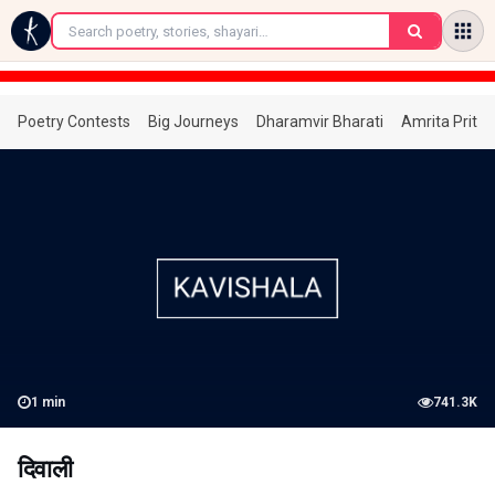
←
Poetry Contests
Big Journeys
Dharamvir Bharati
Amrita Prita
1
min
741.3K
दिवाली