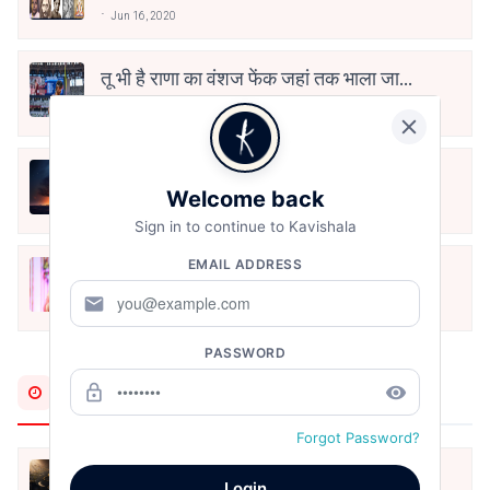
Jun 16, 2020
तू भी है राणा का वंशज फेंक जहां तक भाला जाए:
वाहिद अली वाहिद
Aug 7, 2021
हिज्र पे ये रात भी
Welcome back
May 12, 2024
Sign in to continue to Kavishala
EMAIL ADDRESS
मोहब्बत के सफ़र को एक हँसी आग़ाज़ दे देना -
अनामिका अम्बर जैन
mail
Dec 24, 2021
PASSWORD
Most Recent
lock_outline
remove_red_eye
Forgot Password?
मैंने समझाना छोड़ दिया
Login