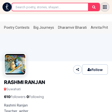
←
Poetry Contests
Big Journeys
Dharamvir Bharati
Amrita Prita
Follow
RASHMI RANJAN
Guwahati
·
610
Followers
0
Following
Rashmi Ranjan
Teacher, writer