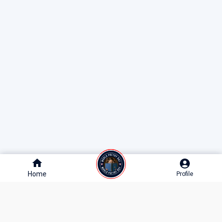
Home
Home
Profile
Profile