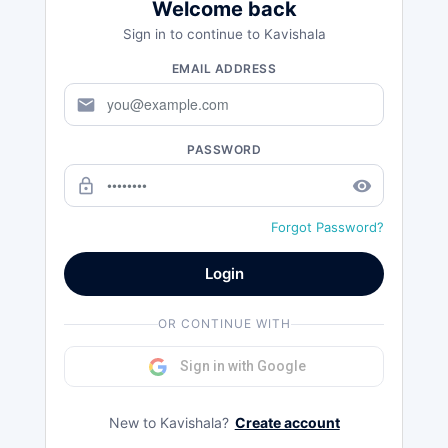
Welcome back
Sign in to continue to Kavishala
EMAIL ADDRESS
mail
PASSWORD
lock_outline
remove_red_eye
Forgot Password?
Login
OR CONTINUE WITH
Sign in with Google
New to Kavishala?
Create account