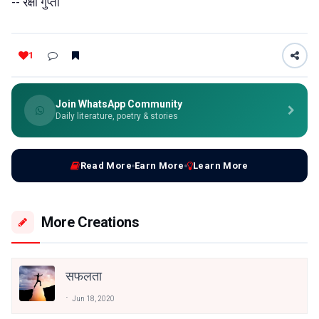
-- रक्षा गुप्ता
1
Join WhatsApp Community
Daily literature, poetry & stories
Read More
Earn More
Learn More
More Creations
सफलता
Jun 18, 2020