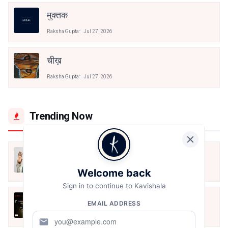
मुक्तक
Raksha Gupta
Jul 27, 2026
चीख़
Raksha Gupta
Jul 27, 2026
Trending Now
मैं शून्य पे सवार हूँ
Welcome back
Jun 16, 2020
Sign in to continue to Kavishala
अंतिम ऊँचाई - कुँवर नारायण | Stay Home
EMAIL ADDRESS
Stay Safe | TVF's Aspirants
May 8, 2021
mail