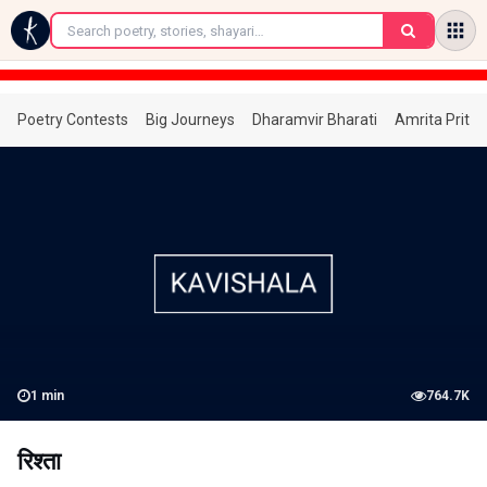
←
Poetry Contests
Big Journeys
Dharamvir Bharati
Amrita Prita
1
min
764.7K
रिश्ता