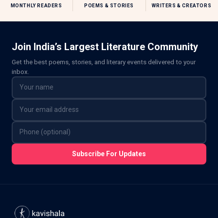
MONTHLY READERS
POEMS & STORIES
WRITERS & CREATORS
Join India’s Largest Literature Community
Get the best poems, stories, and literary events delivered to your
inbox.
Subscribe For Updates