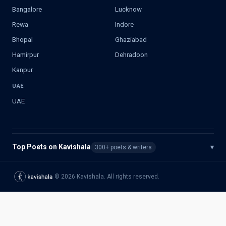
Bangalore
Lucknow
Rewa
Indore
Bhopal
Ghaziabad
Hamirpur
Dehradoon
Kanpur
UAE
UAE
Top Poets on Kavishala
▾
300+ poets & writers
©
2026
Kavishala. All rights reserved.