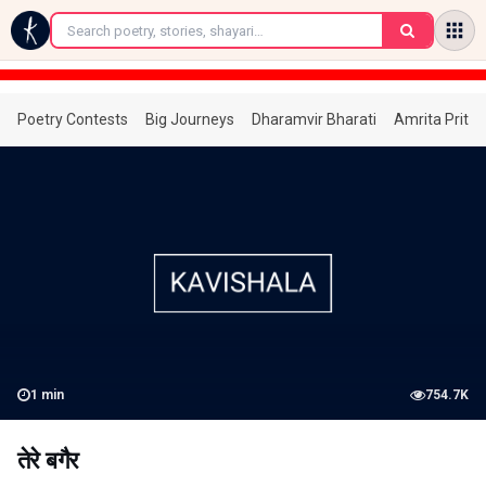
←
Poetry Contests
Big Journeys
Dharamvir Bharati
Amrita Prita
1
min
754.7K
तेरे बगैर