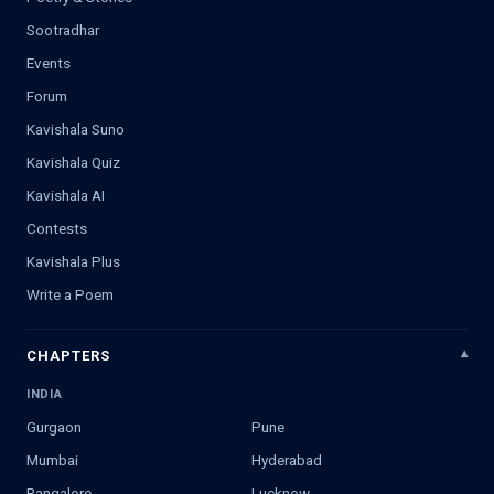
Sootradhar
Events
Forum
Kavishala Suno
Kavishala Quiz
Kavishala AI
Contests
Kavishala Plus
Write a Poem
CHAPTERS
INDIA
Gurgaon
Pune
Mumbai
Hyderabad
Bangalore
Lucknow