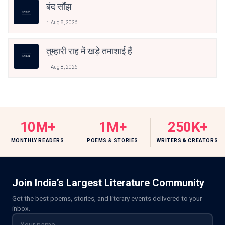
बंद साँझ
Aug 8, 2026
तुम्हारी राह में खड़े तमाशाई हैं
Aug 8, 2026
10M+
1M+
250K+
MONTHLY READERS
POEMS & STORIES
WRITERS & CREATORS
Join India’s Largest Literature Community
Get the best poems, stories, and literary events delivered to your
inbox.