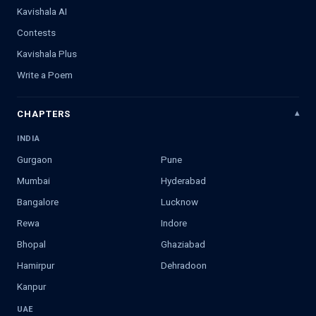
Kavishala AI
Contests
Kavishala Plus
Write a Poem
CHAPTERS
INDIA
Gurgaon
Pune
Mumbai
Hyderabad
Bangalore
Lucknow
Rewa
Indore
Bhopal
Ghaziabad
Hamirpur
Dehradoon
Kanpur
UAE