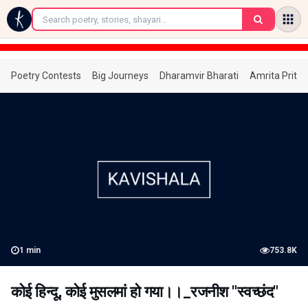
←
Poetry Contests
Big Journeys
Dharamvir Bharati
Amrita Prita
1
min
753.8K
कोई हिन्दू, कोई मुसलमां हो गया।।_रजनीश "स्वच्छंद"