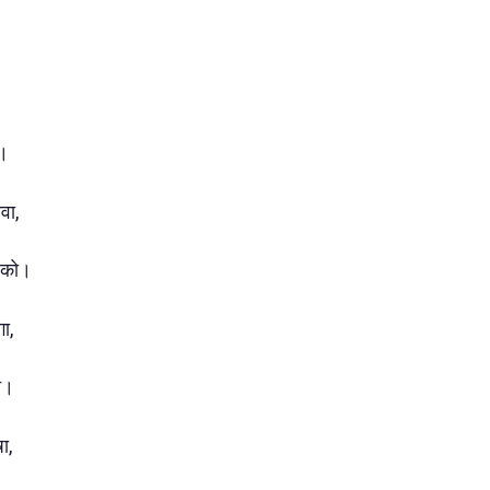
ो।
वा,
ं को।
ा,
गा।
ा,