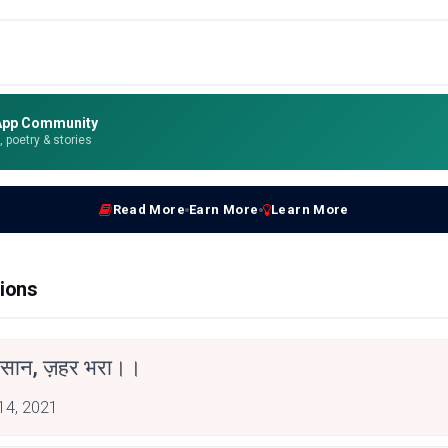
App Community
e, poetry & stories
Read More
Earn More
Learn More
ions
ंसान, ज़हर भरा।।
 14, 2021