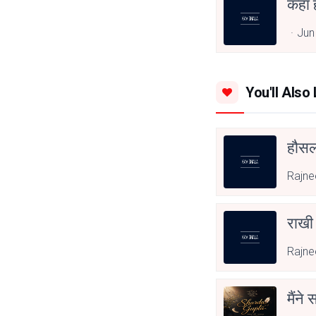
कहाँ
Jun
You'll Also 
हौसला
Rajne
राखी
Rajne
मैंने