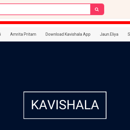
i
Amrita Pritam
Download Kavishala App
Jaun.Eliya
S