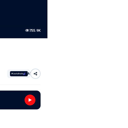
755.9K
AI