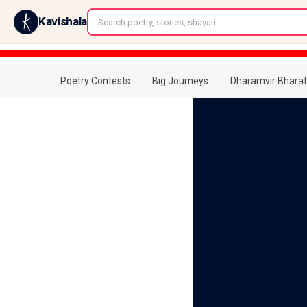
←
Kavishala
Poetry Contests
Big Journeys
Dharamvir Bharat