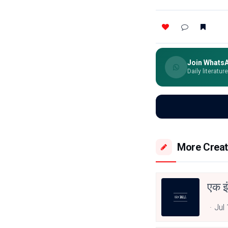
Join Whats
Daily literatur
More Creat
एक इ
Jul