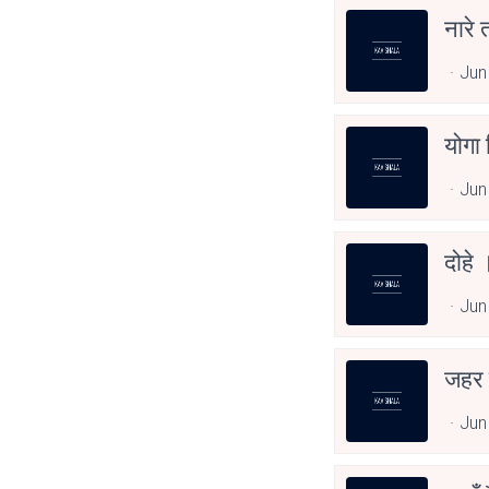
नारे 
Jun
योगा 
Jun
दोहे
Jun
जहर ब
Jun