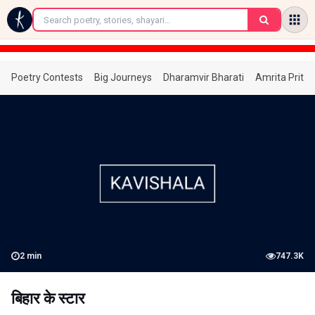
←
Poetry Contests
Big Journeys
Dharamvir Bharati
Amrita Prita
2
min
747.3K
बिहार के स्टार