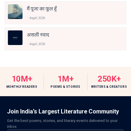
मैं पूजा का फूल हूँ
Aug 6, 2026
असली स्वाद
Aug 6, 2026
10M+
1M+
250K+
MONTHLY READERS
POEMS & STORIES
WRITERS & CREATORS
Join India’s Largest Literature Community
Get the best poems, stories, and literary events delivered to your
inbox.