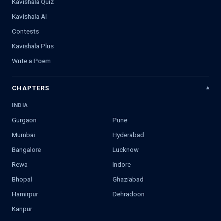
Kavishala Quiz
Kavishala AI
Contests
Kavishala Plus
Write a Poem
CHAPTERS
INDIA
Gurgaon
Pune
Mumbai
Hyderabad
Bangalore
Lucknow
Rewa
Indore
Bhopal
Ghaziabad
Hamirpur
Dehradoon
Kanpur