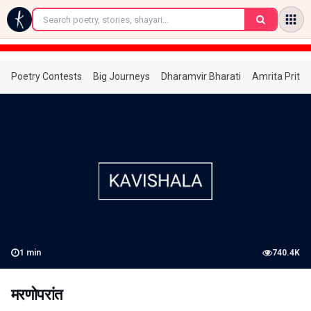
←
Poetry Contests
Big Journeys
Dharamvir Bharati
Amrita Prita
1
min
740.4K
मरणोपरांत