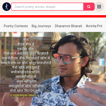
←
Poetry Contests
Big Journeys
Dharamvir Bharati
Amrita Prita