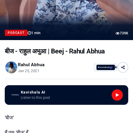
1
min
PODCAST
739K
बीज - राहुल अभुआ | Beej - Rahul Abhua
Rahul Abhua
AI
Jan 25, 2021
Kavishala AI
Listen to this post
'बीज'
मैं एक 'बीज' हूँ