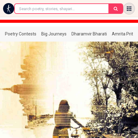
←
Poetry Contests
Big Journeys
Dharamvir Bharati
Amrita Prita