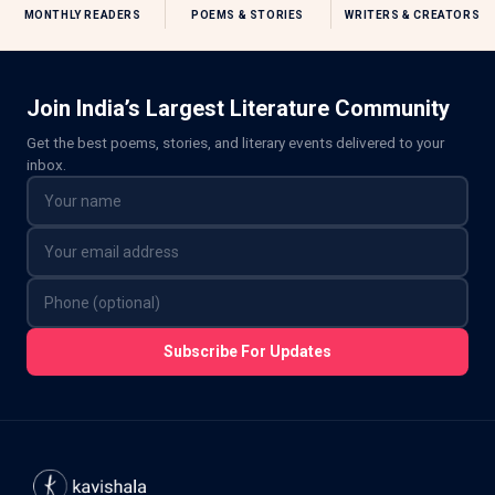
MONTHLY READERS
POEMS & STORIES
WRITERS & CREATORS
Join India’s Largest Literature Community
Get the best poems, stories, and literary events delivered to your
inbox.
Subscribe For Updates