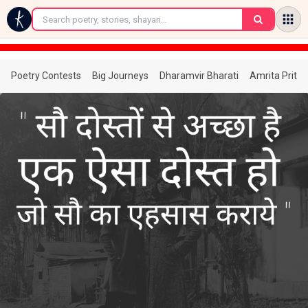
←
Poetry Contests
Big Journeys
Dharamvir Bharati
Amrita Prita