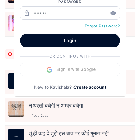
PASSWORD
May 12, 2024
lock_outline
remove_red_eye
मोहब्बत के सफ़र को एक हँसी आग़ाज़ दे देना -
अनामिका अम्बर जैन
Forgot Password?
Dec 24, 2021
Login
Most Recent
OR CONTINUE WITH
Sign in with Google
मधुर मिलन
New to Kavishala?
Create account
Aug 10, 2026
न धरती बचेगी न अम्बर बचेगा
Aug 9, 2026
तूं ही कह दे तुझे इस बात पर कोई गुमान नहीं