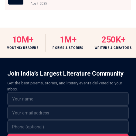
रहा | By ~हनीफ़ शिकोहाबादी |
Aug 7, 2025
@haneefshikohabadi
10M+
1M+
250K+
MONTHLY READERS
POEMS & STORIES
WRITERS & CREATORS
Join India’s Largest Literature Community
Get the best poems, stories, and literary events delivered to your
inbox.