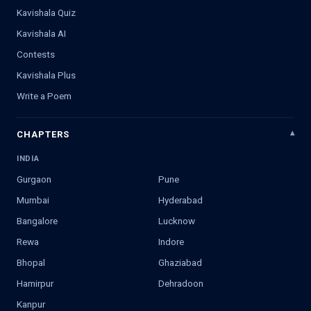
Kavishala Quiz
Kavishala AI
Contests
Kavishala Plus
Write a Poem
CHAPTERS
INDIA
Gurgaon
Pune
Mumbai
Hyderabad
Bangalore
Lucknow
Rewa
Indore
Bhopal
Ghaziabad
Hamirpur
Dehradoon
Kanpur