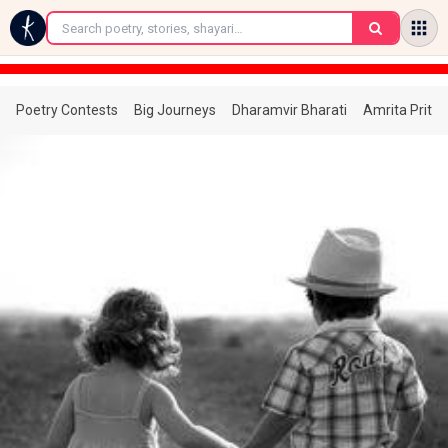
←
Poetry Contests
Big Journeys
Dharamvir Bharati
Amrita Prita