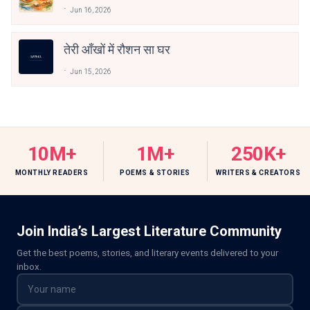
Jun 16, 2026
तेरी आँखों में रौशन सा घर
Jun 15, 2026
10M+
1M+
250K+
MONTHLY READERS
POEMS & STORIES
WRITERS & CREATORS
Join India’s Largest Literature Community
Get the best poems, stories, and literary events delivered to your
inbox.