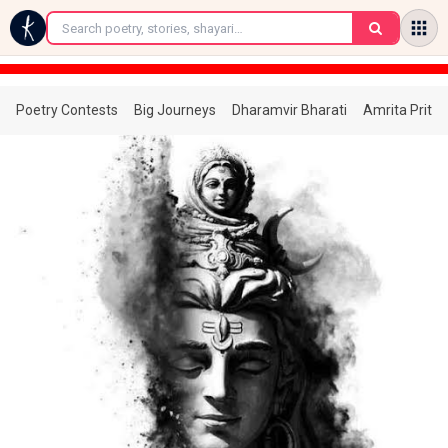
←
Poetry Contests
Big Journeys
Dharamvir Bharati
Amrita Prita