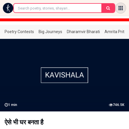
←
Poetry Contests
Big Journeys
Dharamvir Bharati
Amrita Prita
1
min
746.5K
ऐसे भी घर बनता है