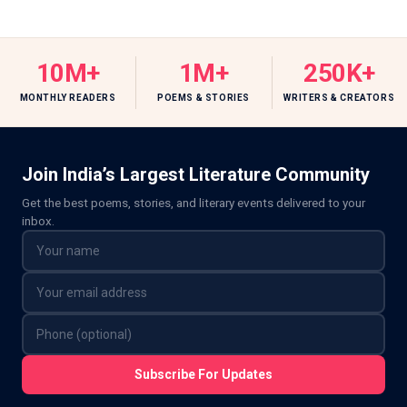
10M+
1M+
250K+
MONTHLY READERS
POEMS & STORIES
WRITERS & CREATORS
Join India’s Largest Literature Community
Get the best poems, stories, and literary events delivered to your
inbox.
Subscribe For Updates