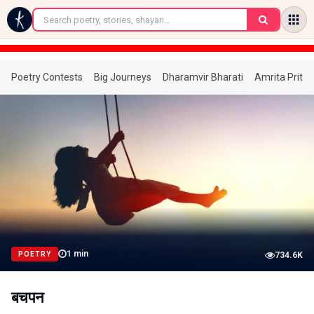
←
Poetry Contests
Big Journeys
Dharamvir Bharati
Amrita Prita
1
min
POETRY
734.6K
बचपन