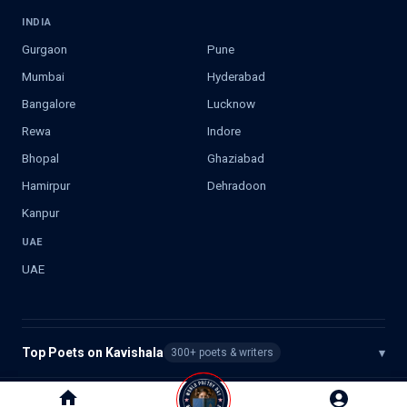
INDIA
Gurgaon
Pune
Mumbai
Hyderabad
Bangalore
Lucknow
Rewa
Indore
Bhopal
Ghaziabad
Hamirpur
Dehradoon
Kanpur
UAE
UAE
Top Poets on Kavishala
▾
300+ poets & writers
©
2026
Kavishala. All rights reserved.