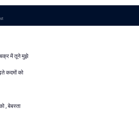
ost
्र में तूने मुझे
ढ़ते कदमों को
को , बेबस्ता