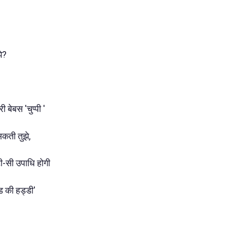
झे?
री बेबस 'चुप्पी '
सकती तुझे,
टी-सी उपाधि होगी
ड की हड्डी'