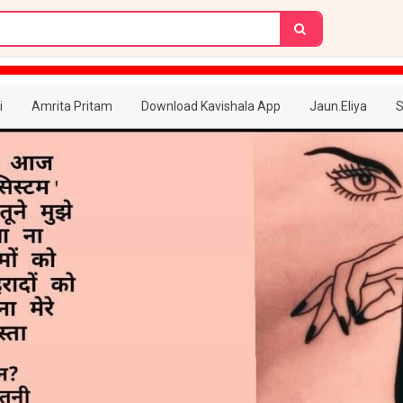
i
Amrita Pritam
Download Kavishala App
Jaun.Eliya
S