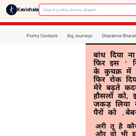
←
Kavishala
Poetry Contests
Big Journeys
Dharamvir Bharat