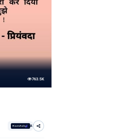
763.5K
AI