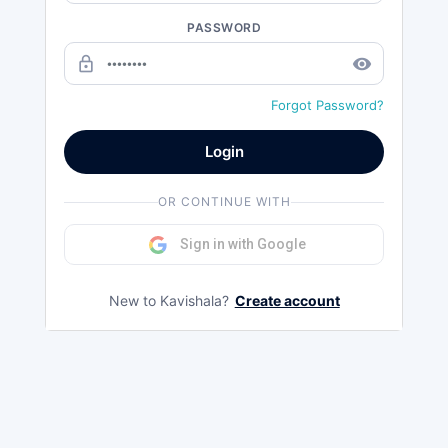
PASSWORD
lock_outline
remove_red_eye
Forgot Password?
Login
OR CONTINUE WITH
Sign in with Google
New to Kavishala?
Create account