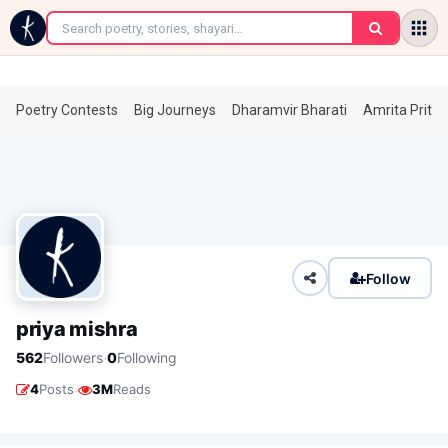
←
Poetry Contests
Big Journeys
Dharamvir Bharati
Amrita Prita
Follow
priya mishra
·
562
Followers
0
Following
·
4
Posts
3M
Reads