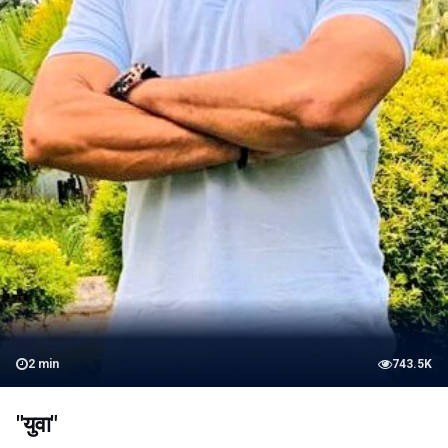
2
min
743.5K
"युवा"