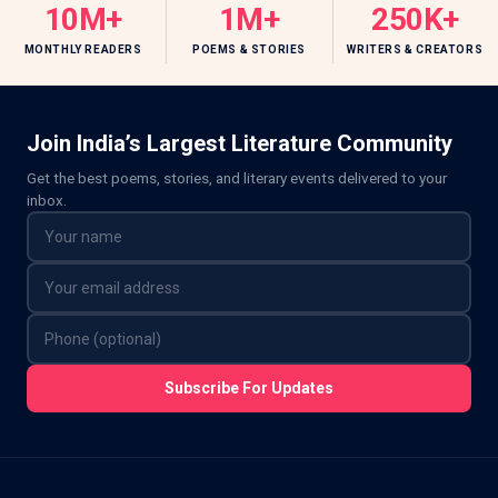
10M+
1M+
250K+
MONTHLY READERS
POEMS & STORIES
WRITERS & CREATORS
Join India’s Largest Literature Community
Get the best poems, stories, and literary events delivered to your
inbox.
Subscribe For Updates