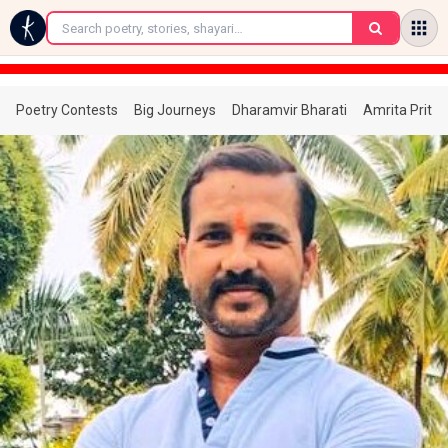
←
Poetry Contests
Big Journeys
Dharamvir Bharati
Amrita Prita