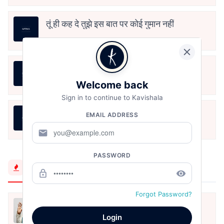
तूं ही कह दे तुझे इस बात पर कोई गुमान नहीं
Preeti
Aug 9, 2026
हौसला, ख्वाबों के जरिये आयेगा।
Welcome back
Preeti
Aug 9, 2026
Sign in to continue to Kavishala
राखी — एक अधूरी डोरी
EMAIL ADDRESS
Preeti
Aug 9, 2026
mail
PASSWORD
Trending Now
lock_outline
remove_red_eye
Forgot Password?
मैं शून्य पे सवार हूँ
Login
Jun 16, 2020