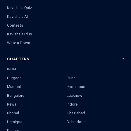
Kavishala Quiz
Kavishala AI
Contests
Kavishala Plus
Write a Poem
CHAPTERS
INDIA
Gurgaon
Pune
Mumbai
Hyderabad
Bangalore
Lucknow
Rewa
Indore
Bhopal
Ghaziabad
Hamirpur
Dehradoon
Kanpur