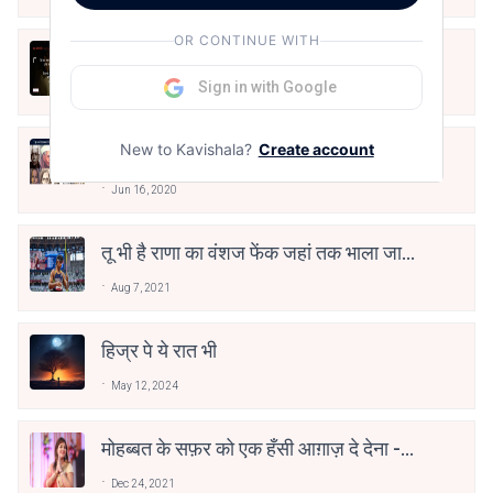
OR CONTINUE WITH
अंतिम ऊँचाई - कुँवर नारायण | Stay Home
Stay Safe | TVF's Aspirants
Sign in with Google
May 8, 2021
New to Kavishala?
Create account
10 Greatest Hindi Poets Of India
Jun 16, 2020
तू भी है राणा का वंशज फेंक जहां तक भाला जाए:
वाहिद अली वाहिद
Aug 7, 2021
हिज्र पे ये रात भी
May 12, 2024
मोहब्बत के सफ़र को एक हँसी आग़ाज़ दे देना -
अनामिका अम्बर जैन
Dec 24, 2021