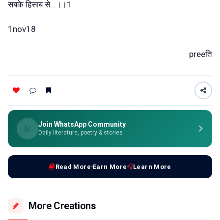
सबके हिसाब से...।।1
1nov18
preeति
Join WhatsApp Community
Daily literature, poetry & stories
Read More
Earn More
Learn More
More Creations