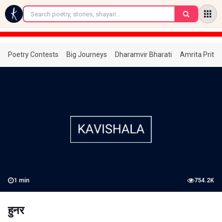
←
Poetry Contests
Big Journeys
Dharamvir Bharati
Amrita Prita
1
min
754.2K
हुनर