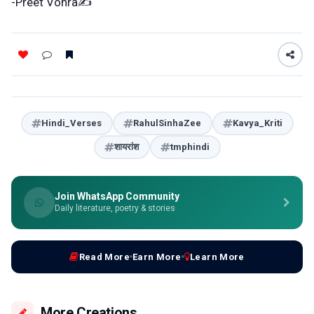
-Preet Vohra✍️
Hindi_Verses
RahulSinhaZee
Kavya_Kriti
शायरांश
tmphindi
Join WhatsApp Community
Daily literature, poetry & stories
Read More
Earn More
Learn More
More Creations