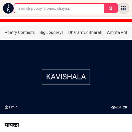
←
Poetry Contests
Big Journeys
Dharamvir Bharati
Amrita Prita
1
min
751.2K
मायका