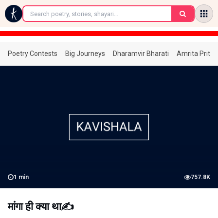
←
Poetry Contests
Big Journeys
Dharamvir Bharati
Amrita Prita
1
min
757.8K
मांगा ही क्या था✍️