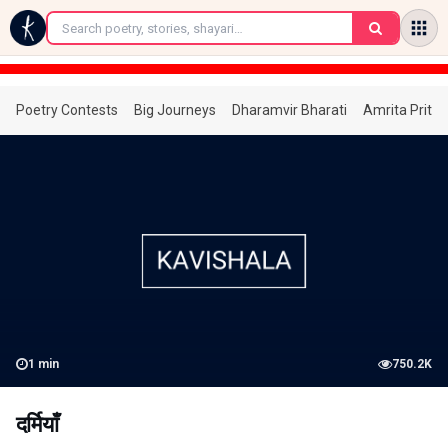
←
Poetry Contests
Big Journeys
Dharamvir Bharati
Amrita Prita
1
min
750.2K
दर्मियाँ