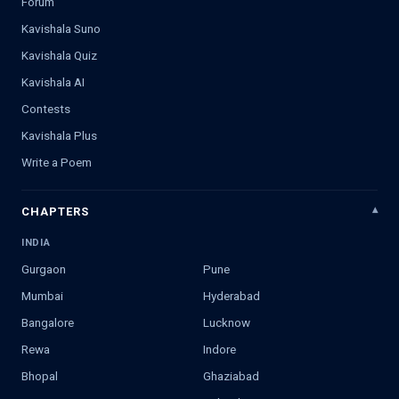
Forum
Kavishala Suno
Kavishala Quiz
Kavishala AI
Contests
Kavishala Plus
Write a Poem
CHAPTERS
INDIA
Gurgaon
Pune
Mumbai
Hyderabad
Bangalore
Lucknow
Rewa
Indore
Bhopal
Ghaziabad