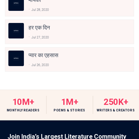
Jul 28, 2020
हर एक दिन
Jul 27, 2020
प्यार का एहसास
Jul 26, 2020
10M+
1M+
250K+
MONTHLY READERS
POEMS & STORIES
WRITERS & CREATORS
Join India’s Largest Literature Community