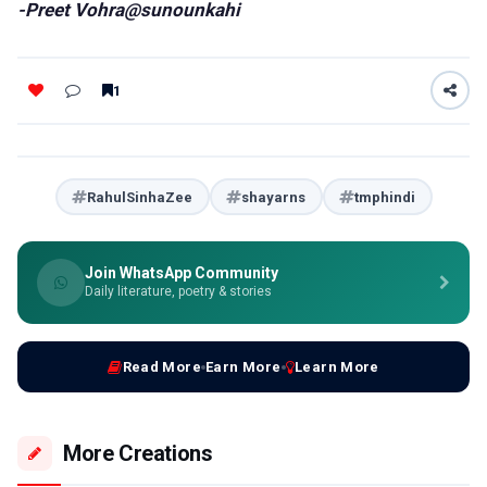
-Preet Vohra@sunounkahi
1
RahulSinhaZee
shayarns
tmphindi
Join WhatsApp Community
Daily literature, poetry & stories
Read More
Earn More
Learn More
More Creations