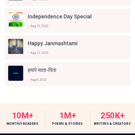
Independence Day Special
Aug 15, 2020
Happy Janmashtami
Aug 12, 2020
हमारे माता-पिता
Aug 9, 2020
10M+
1M+
250K+
MONTHLY READERS
POEMS & STORIES
WRITERS & CREATORS