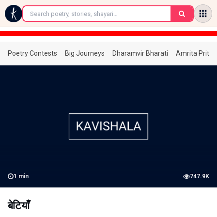
←
Poetry Contests
Big Journeys
Dharamvir Bharati
Amrita Prita
1
min
747.9K
बेटियाँ