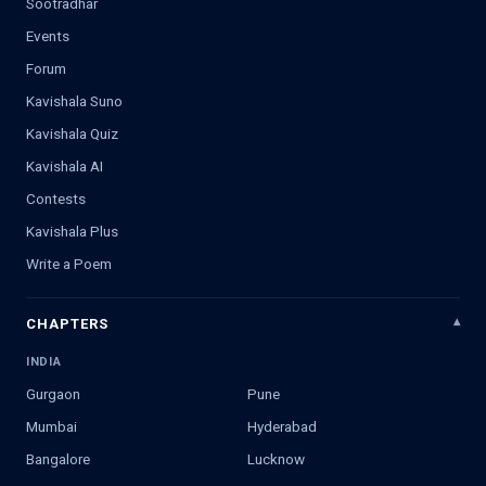
Sootradhar
Events
Forum
Kavishala Suno
Kavishala Quiz
Kavishala AI
Contests
Kavishala Plus
Write a Poem
CHAPTERS
INDIA
Gurgaon
Pune
Mumbai
Hyderabad
Bangalore
Lucknow