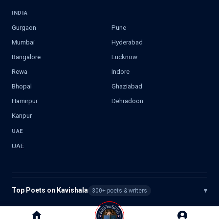
INDIA
Gurgaon
Pune
Mumbai
Hyderabad
Bangalore
Lucknow
Rewa
Indore
Bhopal
Ghaziabad
Hamirpur
Dehradoon
Kanpur
UAE
UAE
Top Poets on Kavishala
▾
300+ poets & writers
©
2026
Kavishala. All rights reserved.