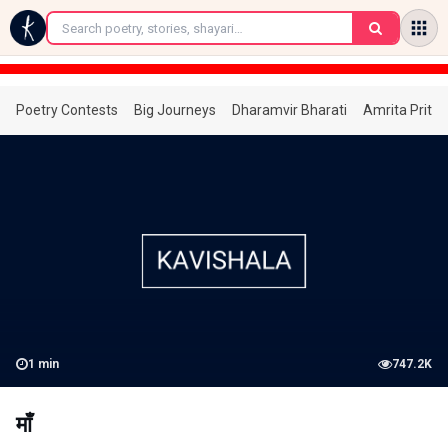
←
Poetry Contests
Big Journeys
Dharamvir Bharati
Amrita Prita
1
min
747.2K
माँ