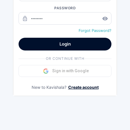
PASSWORD
lock_outline
remove_red_eye
Forgot Password?
Login
OR CONTINUE WITH
Sign in with Google
New to Kavishala?
Create account