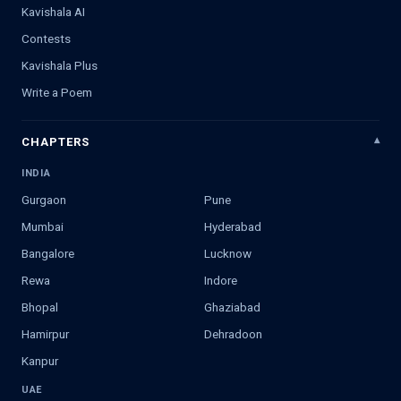
Kavishala AI
Contests
Kavishala Plus
Write a Poem
CHAPTERS
INDIA
Gurgaon
Pune
Mumbai
Hyderabad
Bangalore
Lucknow
Rewa
Indore
Bhopal
Ghaziabad
Hamirpur
Dehradoon
Kanpur
UAE