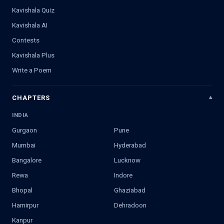
Kavishala Quiz
Kavishala AI
Contests
Kavishala Plus
Write a Poem
CHAPTERS
INDIA
Gurgaon
Pune
Mumbai
Hyderabad
Bangalore
Lucknow
Rewa
Indore
Bhopal
Ghaziabad
Hamirpur
Dehradoon
Kanpur