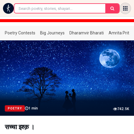
←
Poetry Contests
Big Journeys
Dharamvir Bharati
Amrita Prita
1
min
POETRY
742.5K
सच्चा इश्क़ ।