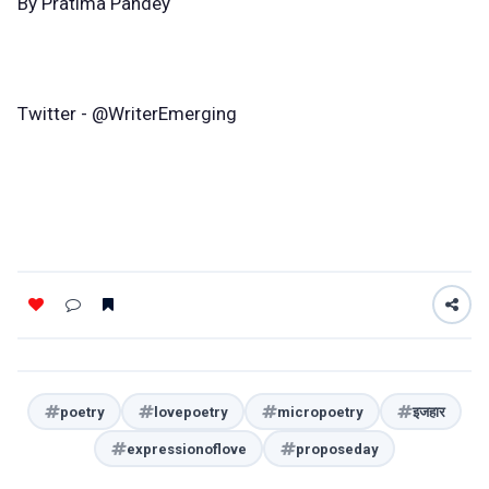
By Pratima Pandey
Twitter - @WriterEmerging
poetry
lovepoetry
micropoetry
इजहार
expressionoflove
proposeday