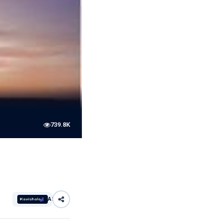
739.8K
AI