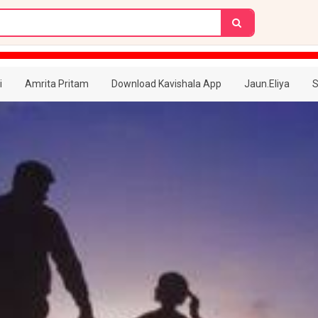
i
Amrita Pritam
Download Kavishala App
Jaun.Eliya
S