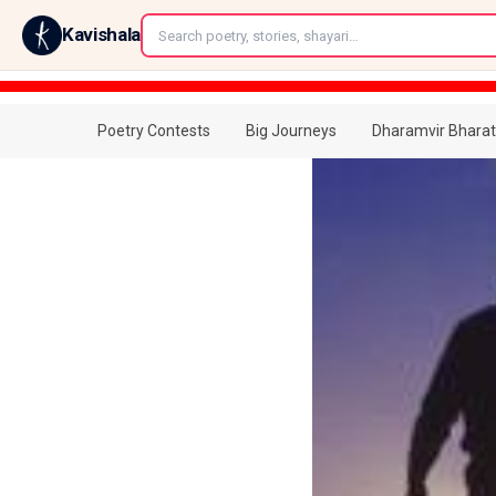
←
Kavishala
Poetry Contests
Big Journeys
Dharamvir Bharat