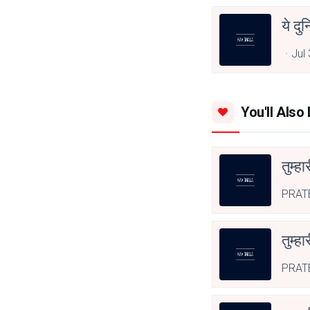
ये दु
Jul
You'll Also 
तुम्हा
PRAT
तुम्हा
PRAT