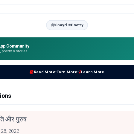
Shayri #Poetry
App Community
e, poetry & stories
Read More
Earn More
Learn More
ions
ति और पुरुष
 28, 2022