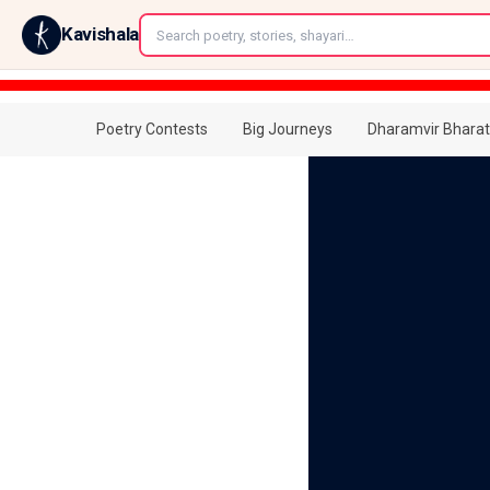
←
Kavishala
Poetry Contests
Big Journeys
Dharamvir Bharat