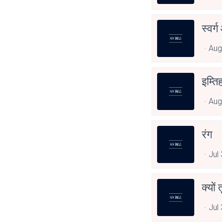
स्वर
Aug
इम्ति
Aug
रंग
Jul
क्यों
Jul