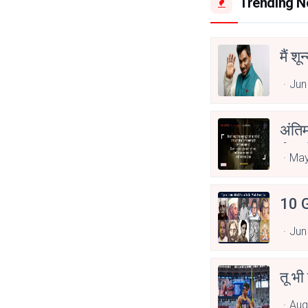
Trending 
मैं शू
Jun
अंति
Asp
May
10 G
Jun
तू भी
Aug