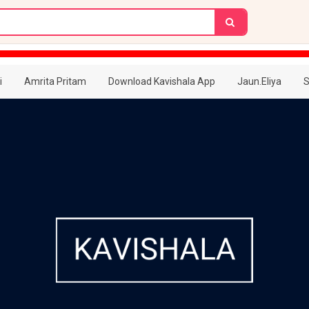
i
Amrita Pritam
Download Kavishala App
Jaun.Eliya
S