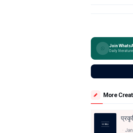
Join Whats
Daily literatur
More Creat
प्रकृ
Jan