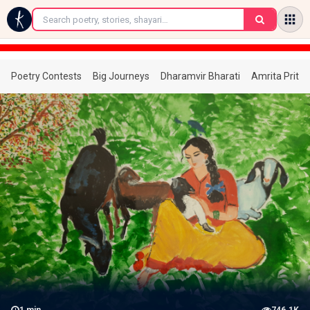
←
Poetry Contests
Big Journeys
Dharamvir Bharati
Amrita Prita