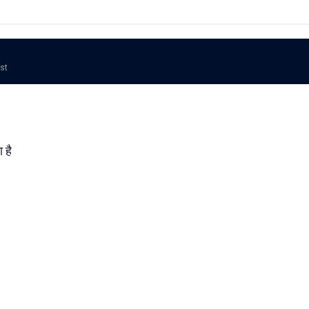
ost
 है