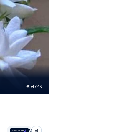
747.4K
AI