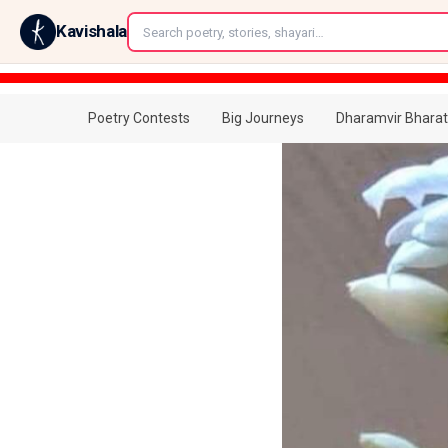
←
Kavishala
Poetry Contests
Big Journeys
Dharamvir Bharat