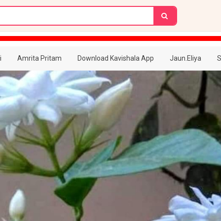
i
Amrita Pritam
Download Kavishala App
Jaun.Eliya
S