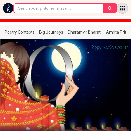
←
Poetry Contests
Big Journeys
Dharamvir Bharati
Amrita Prita