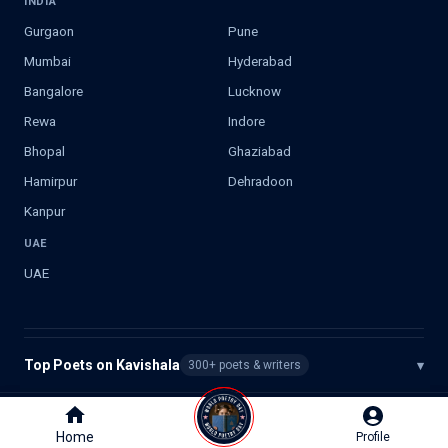
INDIA
Gurgaon
Pune
Mumbai
Hyderabad
Bangalore
Lucknow
Rewa
Indore
Bhopal
Ghaziabad
Hamirpur
Dehradoon
Kanpur
UAE
UAE
Top Poets on Kavishala
▾
300+ poets & writers
©
2026
Kavishala. All rights reserved.
Home
Home
Profile
Profile