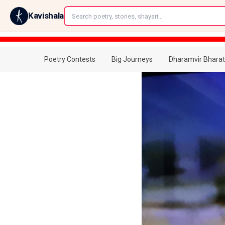
←
Kavishala
Poetry Contests
Big Journeys
Dharamvir Bharat