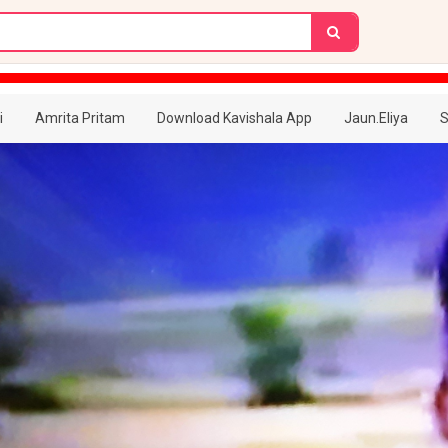
i
Amrita Pritam
Download Kavishala App
Jaun.Eliya
S