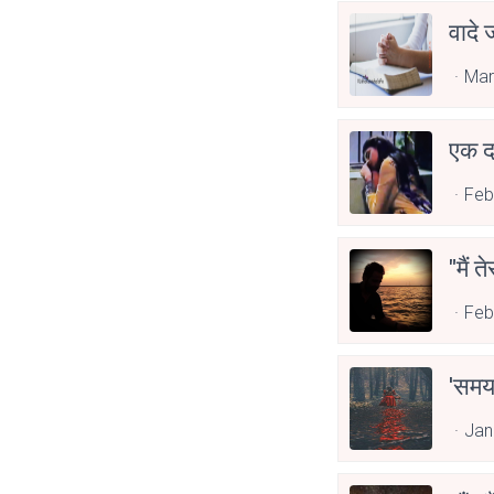
वादे 
Mar
Feb
"मैं त
Feb
'समय 
Jan