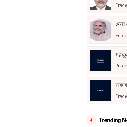
Prade
अना
Prade
महबू
Prade
অব্যক
Prade
Trending 