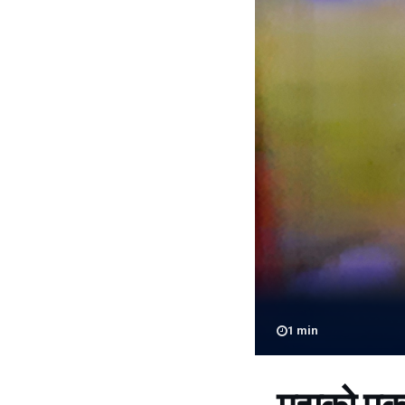
1
min