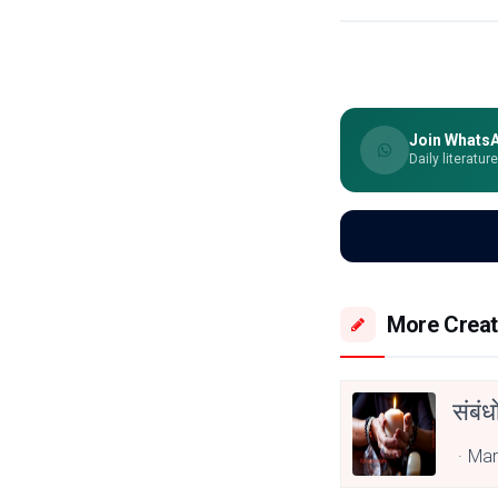
Join Whats
Daily literatur
More Creat
संबंध
Mar