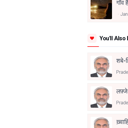
गाँव 
Jan
You'll Also 
शबे-ह
Prade
लफ़्ज
Prade
ख़्वा