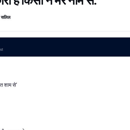
रा है किसी ने मेरे नाम से.
 सलिल
ost
गीत शाम से'