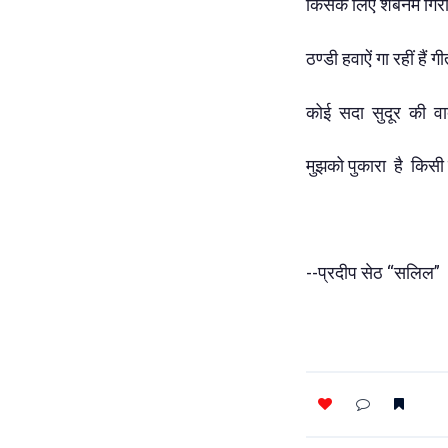
किसके लिए शबनम गिरी
ठण्डी हवाऐं गा रहीं हैं ग
कोई सदा सुदूर की वा
मुझको पुकारा है किसी न
--प्रदीप सेठ “सलिल”