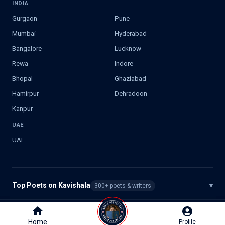
INDIA
Gurgaon
Pune
Mumbai
Hyderabad
Bangalore
Lucknow
Rewa
Indore
Bhopal
Ghaziabad
Hamirpur
Dehradoon
Kanpur
UAE
UAE
Top Poets on Kavishala
▾
300+ poets & writers
©
2026
Kavishala. All rights reserved.
Home
Home
Profile
Profile