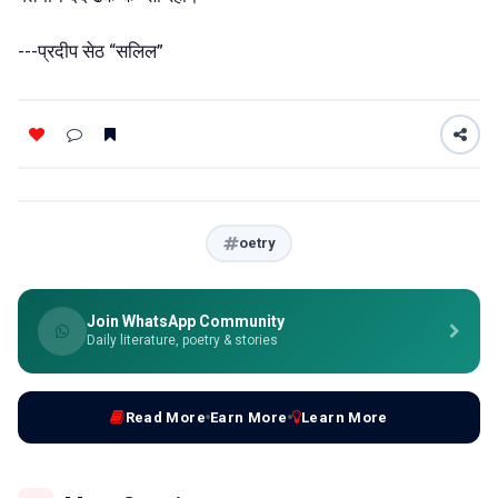
---प्रदीप सेठ “सलिल”
oetry
Join WhatsApp Community
Daily literature, poetry & stories
Read More
Earn More
Learn More