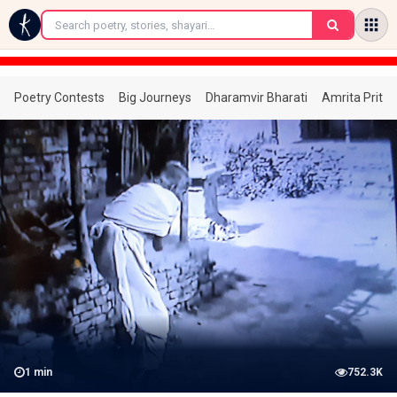
←
Poetry Contests
Big Journeys
Dharamvir Bharati
Amrita Prita
1
min
752.3K