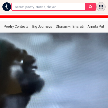
←
Poetry Contests
Big Journeys
Dharamvir Bharati
Amrita Prita