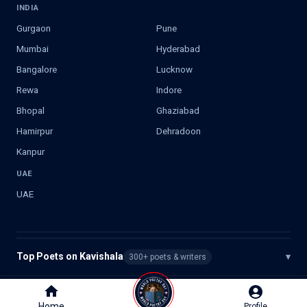
INDIA
Gurgaon
Pune
Mumbai
Hyderabad
Bangalore
Lucknow
Rewa
Indore
Bhopal
Ghaziabad
Hamirpur
Dehradoon
Kanpur
UAE
UAE
Top Poets on Kavishala
▾
300+ poets & writers
©
2026
Kavishala. All rights reserved.
Home
Home
Profile
Profile