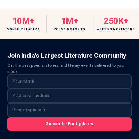
10M+
1M+
250K+
MONTHLY READERS
POEMS & STORIES
WRITERS & CREATORS
Join India’s Largest Literature Community
Get the best poems, stories, and literary events delivered to your
inbox.
Subscribe For Updates