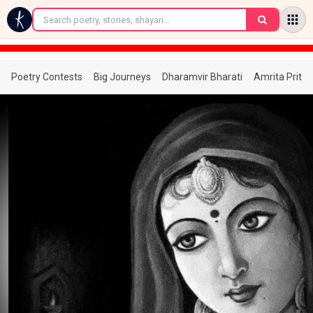
←
Poetry Contests
Big Journeys
Dharamvir Bharati
Amrita Prita