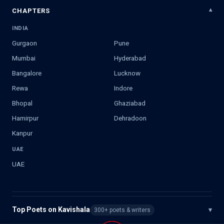
CHAPTERS
INDIA
Gurgaon
Pune
Mumbai
Hyderabad
Bangalore
Lucknow
Rewa
Indore
Bhopal
Ghaziabad
Hamirpur
Dehradoon
Kanpur
UAE
UAE
Top Poets on Kavishala
▾
300+ poets & writers