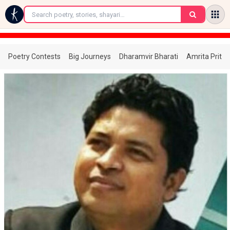
←
Poetry Contests
Big Journeys
Dharamvir Bharati
Amrita Prita