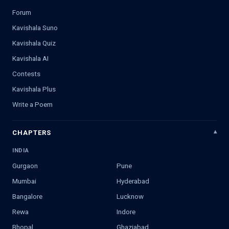
Forum
Kavishala Suno
Kavishala Quiz
Kavishala AI
Contests
Kavishala Plus
Write a Poem
CHAPTERS
INDIA
Gurgaon
Pune
Mumbai
Hyderabad
Bangalore
Lucknow
Rewa
Indore
Bhopal
Ghaziabad