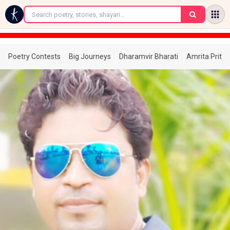
←
Poetry Contests
Big Journeys
Dharamvir Bharati
Amrita Prita