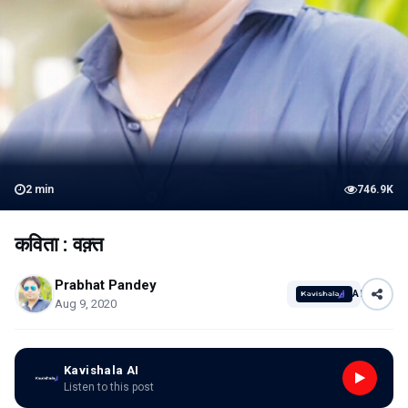
2
min
746.9K
कविता : वक़्त
Prabhat Pandey
AI
Aug 9, 2020
Kavishala AI
Listen to this post