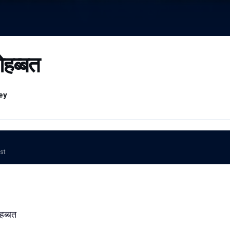
ोहब्बत
ey
ost
ोहब्बत