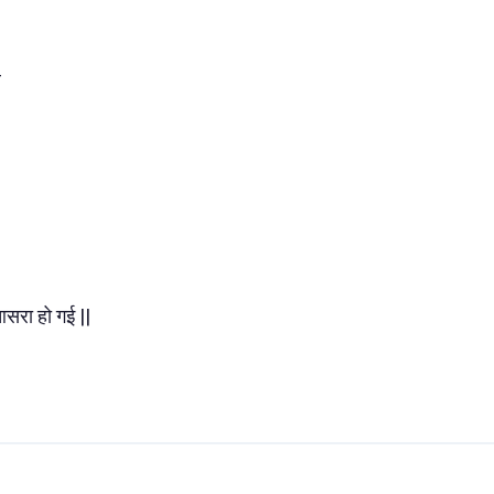
ल
ई
 आसरा हो गई ||