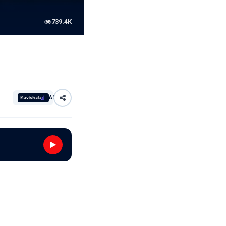
739.4K
AI