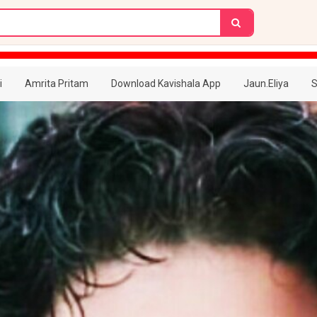
i
Amrita Pritam
Download Kavishala App
Jaun.Eliya
S