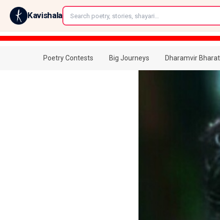
←
Kavishala
Poetry Contests
Big Journeys
Dharamvir Bharat