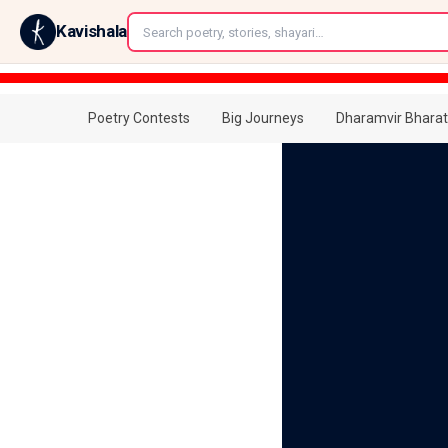
←
Kavishala
Poetry Contests
Big Journeys
Dharamvir Bharat