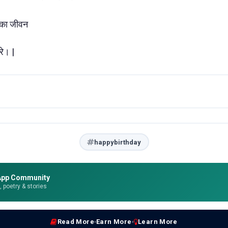
ं का जीवन
रे। |
happybirthday
App Community
e, poetry & stories
Read More
Earn More
Learn More