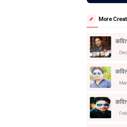
More Creat
कविता
Dec
कविता
Mar
कवित
Feb