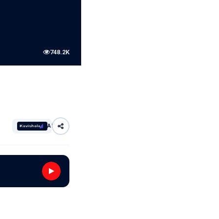
748.2K
AI