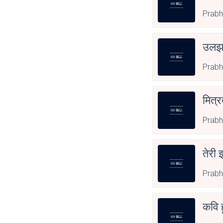
Prabh
उल
Prabh
मित्र
Prabh
तेरी
Prabh
कवि ह