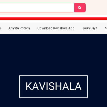
i
Amrita Pritam
Download Kavishala App
Jaun.Eliya
S