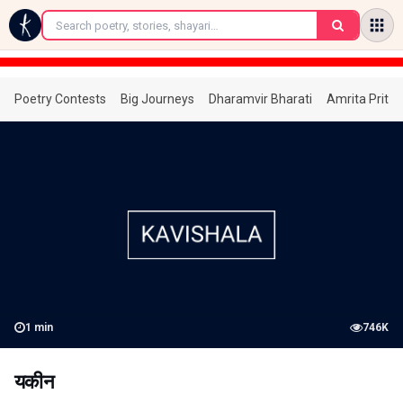
←
Poetry Contests
Big Journeys
Dharamvir Bharati
Amrita Prita
1
min
746K
यकीन