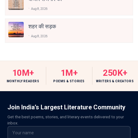
Aug 8, 2026
शहर की सड़क
Aug 8, 2026
10M+
1M+
250K+
MONTHLY READERS
POEMS & STORIES
WRITERS & CREATORS
Join India’s Largest Literature Community
Get the best poems, stories, and literary events delivered to your
inbox.